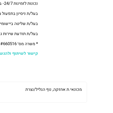
נכונות לזמינות 24/7- במקרים של תקלות
בעל/ת ניסיון בתפעול מרכזים מסחריים
בעל/ת שליטה ביישומי 
בעל/ת תודעת שירות גב
* משרה מס׳ #660516 מיועדת לגברים ונשים כאחד
קישור לשיתוף ולהגש
מכונאי.ת אחזקה, נוף הגליל/נצרת