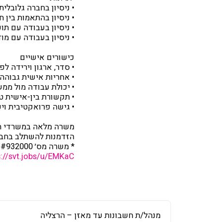
• ניסיון בחברה גלובלית
• ניסיון בהתאמות בין ח
• ניסיון בעבודה עם תו
• ניסיון בעבודה עם מודולים נוספים ב-y
כישורים אישיים
• סדר, ארגון וירידה לפ
• אחריות אישית גבוהה
• יכולת עבודה מול ממ
• תקשורת בין-אישית טו
• גישה פרואקטיבית וי
משרה מלאה במשרדי ה
הזדמנות להשתלב בחבר
* משרה מס׳ #932000 מיועדת לגברים ונשים כאחד
s://svt.jobs/u/EMKaC
מנהל/ת חשבונות עד מאזן – הרצליה