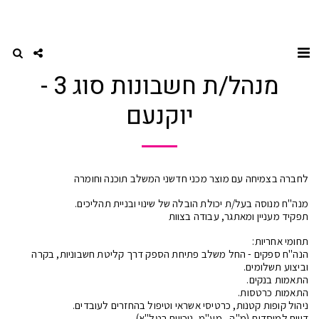
דף הבית
הנה"ח, חשבות שכר וגבייה
מנהל/ת חשבונות סוג 3 - יוקנעם
מנהל/ת חשבונות סוג 3 -
יוקנעם
לחברה בצמיחה עם מוצר מכני חדשני המשלב תוכנה וחומרה
מנה"ח מנוסה בעל/ת יכולת הובלה של שינוי ובניית תהליכים.
תפקיד מעניין ומאתגר, עבודה בצוות
תחומי אחריות:
הנה"ח ספקים - החל משלב פתיחת הספק דרך קליטת חשבוניות, בקרה
וביצוע תשלומים.
התאמות בנקים.
התאמות כרטסות.
ניהול קופות קטנות, כרטיסי אשראי וטיפול בהחזרים לעובדים.
דיווח למוסדות (מ"ה , מע"מ, ניכויים בטל"א)