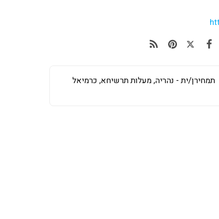
ht
תמחירן/ית - נהריה, מעלות תרשיחא, כרמיאל