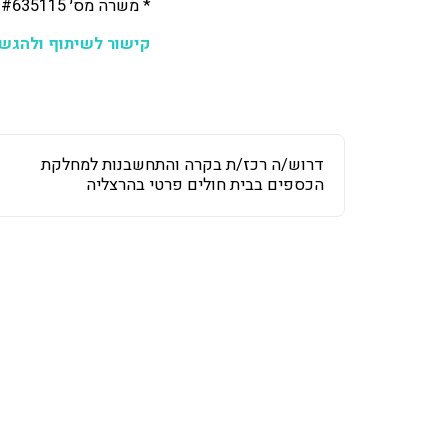
* משרה מס׳ #635115 מיועדת לגברים ונשים כאחד
קישור לשיתוף ולהגש
דרוש/ה רכז/ת בקרה והתחשבנות למחלקת
הכספים בבית חולים פרטי בהרצליה