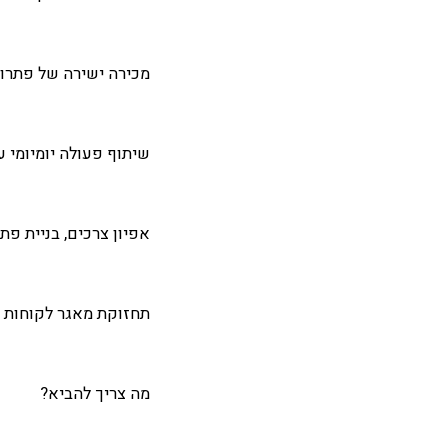
מכירה ישירה של פתרונות תאורת LED למג
שיתוף פעולה יומיומי ע
אפיון צרכים, בניית פת
תחזוקת מאגר לקוחות חדש וקיים ב-RM
מה צריך להביא?