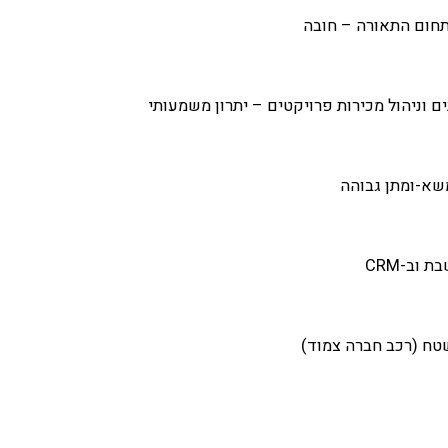
בתחום התאורה – חובה
ם וניהול מכירות פרויקטים – יתרון משמעותי
שא-ומתן גבוהה
וב-CRM
טח (רכב חברה צמוד)