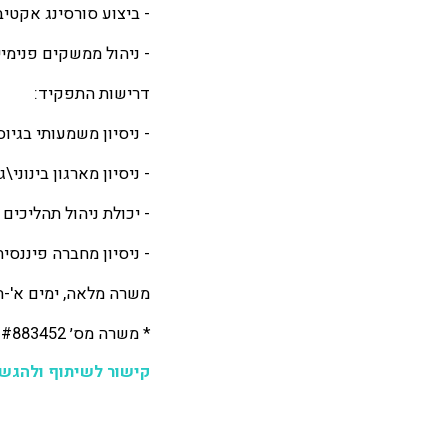
- ביצוע סורסינג אקטיבי במגוון ערוצים ( LinkedIn,
- ניהול ממשקים פנימיים
דרישות התפקיד:
- ניסיון משמעותי בגיוס – לפחות 4
- ניסיון מארגון בינוני\ג
- יכולת ניהול תהליכים
- ניסיון מחברה פיננסית
משרה מלאה, ימים א'-ה', 9 שעות בי
* משרה מס׳ #883452 מיועדת לגברים ונשים כאחד
קישור לשיתוף ולהגש