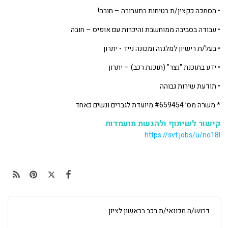
• הסמכה כקצין/ת בטיחות בתעבורה – חובה!
• עבודה בסביבה ממוחשבת והיכרות עם אופיס – חובה
• בעל/ת רישיון למלגזה ומכונה נייד - יתרון
• ידע בתוכנת "נצר" (תוכנת רכב) – יתרון
• תודעת שירות גבוהה
* משרה מס׳ #659454 מיועדת לגברים ונשים כאחד
קישור לשיתוף ולהגשת מועמדות
https://svt.jobs/u/no18I
דרוש/ה מכונאי/ת רכב בראשון לציון