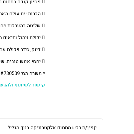
 ניסיון קודם בתחום רכש– חובה.
 הכרות עם עולם האריזות– יתרון משמעותי.
 שליטה במערכות מחשב ו-Office, ידע במערכת SAP – יתרון.
 יכולת ניהול ותיאום ממשקים מרובים במקביל.
 דיוק, סדר ויכולת עבודה תחת לחץ ולוחות זמנים צפופים.
 יחסי אנוש טובים, שירותיות ויכולת עבודה בצוות.
* משרה מס׳ #730509 מיועדת לגברים ונשים כאחד
קישור לשיתוף ולהגש
קניין/ת רכש מתחום אלקטרוניקה בנוף הגליל