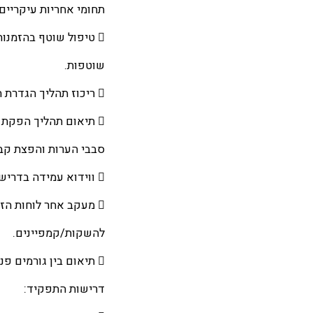
תחומי אחריות עיקריים
 טיפול שוטף בהזמנות רכש למול ספקים – הזנת הזמנות, מעקב אחר אספקות, פתרון בעיות
שוטפות.
 ריכוז תהליך הגדרת האריזות מול מחלקת השיווק: מידות, חומרי גלם, עיצוב ודרישות ייחודיות.
 תיאום תהליך הפקת הגרפיקות לאריזות: קבלת חומרים, עבודה מול גרפיקאים ובתי דפוס, ניהול
סבבי הערות והפצת קב
 ווידוא עמידה בדרישות מיתוג, רגולציה, איכות וצרכים שיווקיים.
 מעקב אחר לוחות הזמנים של הגרפיקות והאספקות, ועמידה ביעדים הנדרשים
להשקות/קמפיינים.
 תיאום בין גורמים פנים-ארגוניים וספקים חיצוניים לצורך הבטחת תהליך חלק.
דרישות התפקיד: