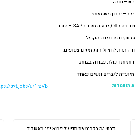
ת מועמדות
tps://svt.jobs/u/1rzVb
דרוש/ה רפרנט/ית תפעול ייבוא ימי באשדוד