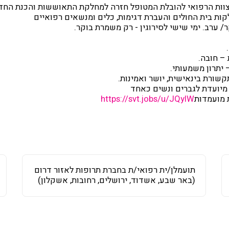
לצוות הרפואי להובלת המטופל חזרה למחלקת התאוששות והכנת החדר
קות בית החולים והעברת דגימות, כלים ומנשאים רפואיים
 ערב. ימי שישי לסירוגין - רק משמרת בוקר.
 – חובה.
– יתרון משמעותי.
תקשורת בינאישית, יושר ואמינות.
 מועמדות
https://svt.jobs/u/JQylW
תועמלן/ית רפואי/ת בחברת תרופות לאזור דרום
(באר שבע, אשדוד, ירושלים, רחובות, אשקלון)