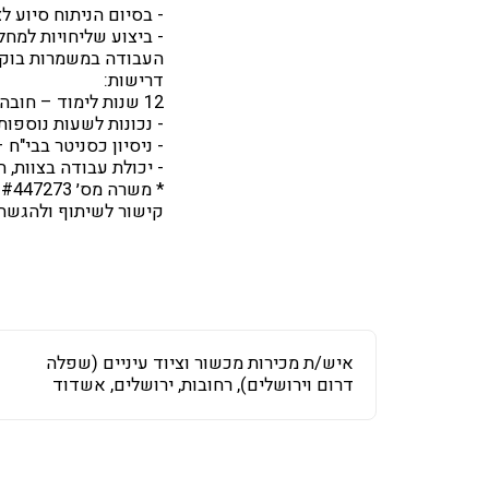
- בסיום הניתוח סיוע 
- ביצוע שליחויות למחל
העבודה במשמרות בוקר/
דרישות:
12 שנות לימוד – חובה.
- נכונות לשעות נוספות
- ניסיון כסניטר בבי"ח 
- יכולת עבודה בצוות, 
* משרה מס׳ #447273 מיועדת לגברים ונשים כאחד
קישור לשיתוף ולהגשת
איש/ת מכירות מכשור וציוד עיניים (שפלה
דרום וירושלים), רחובות, ירושלים, אשדוד