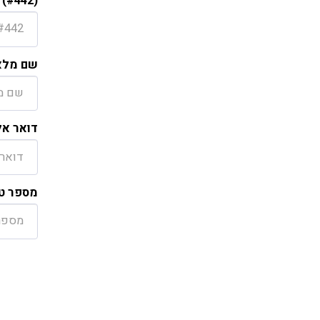
 (#442)
שם מלא
דואר אל
מספר טל