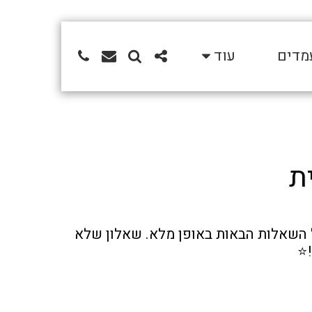
מדים
עוד
ת
היי! תודה שאת/ה מתעניין/ת במשרה. כדי שנוכל להכיר אותך ולבחון את מועמדותך יש להשיב על השאלות הבאות באופן מלא. שאלון שלא 
!⭐