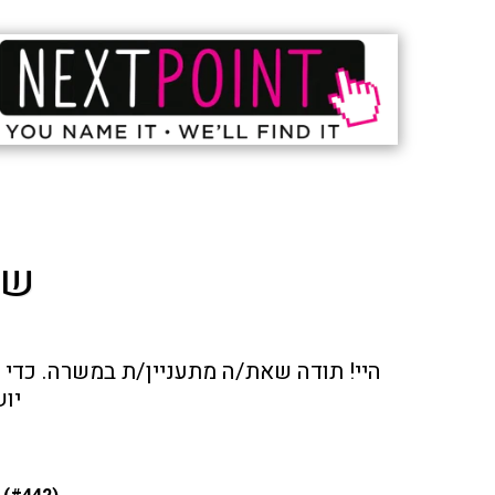
שא
יו