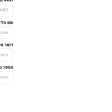
#497 מיישם/ת PP בצוות SAP, רחובות
שם מלא
דואר אל
מספר טל