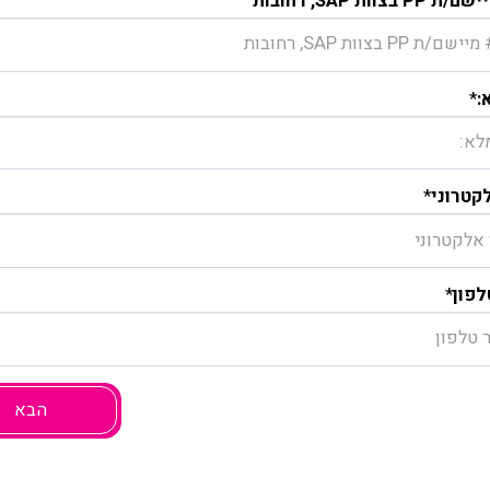
:
*
קטרוני
*
פון
*
הבא