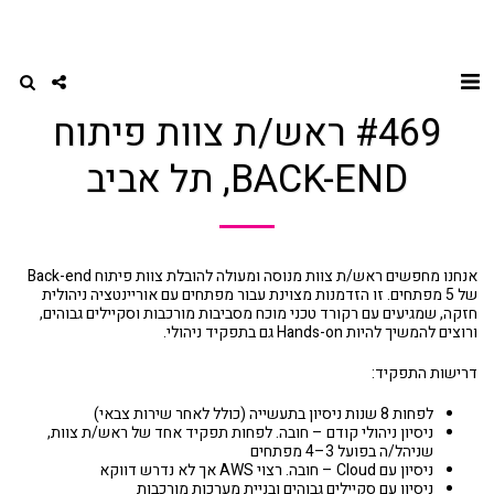
דף הבית
תוכנה BACK-END
#469 ראש/ת צוות פיתוח Back-end, תל אביב
#469 ראש/ת צוות פיתוח
BACK-END, תל אביב
אנחנו מחפשים ראש/ת צוות מנוסה ומעולה להובלת צוות פיתוח Back-end
של 5 מפתחים. זו הזדמנות מצוינת עבור מפתחים עם אוריינטציה ניהולית
חזקה, שמגיעים עם רקורד טכני מוכח מסביבות מורכבות וסקיילים גבוהים,
ורוצים להמשיך להיות Hands-on גם בתפקיד ניהולי.
דרישות התפקיד:
לפחות 8 שנות ניסיון בתעשייה (כולל לאחר שירות צבאי)
ניסיון ניהולי קודם – חובה. לפחות תפקיד אחד של ראש/ת צוות,
שניהל/ה בפועל 3–4 מפתחים
ניסיון עם Cloud – חובה. רצוי AWS אך לא נדרש דווקא
ניסיון עם סקיילים גבוהים ובניית מערכות מורכבות