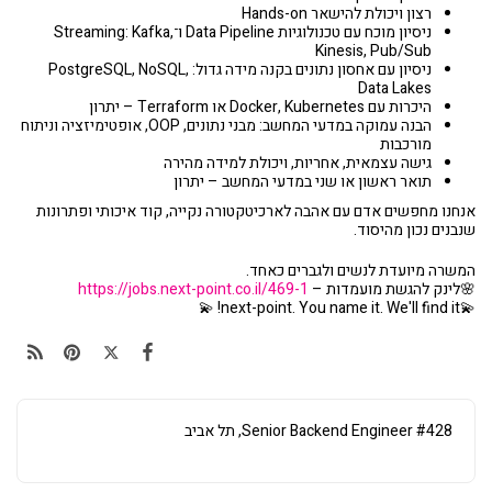
רצון ויכולת להישאר Hands-on
ניסיון מוכח עם טכנולוגיות Data Pipeline ו־Streaming: Kafka,
Kinesis, Pub/Sub
ניסיון עם אחסון נתונים בקנה מידה גדול: PostgreSQL, NoSQL,
Data Lakes
היכרות עם Docker, Kubernetes או Terraform – יתרון
הבנה עמוקה במדעי המחשב: מבני נתונים, OOP, אופטימיזציה וניתוח
מורכבות
גישה עצמאית, אחריות, ויכולת למידה מהירה
תואר ראשון או שני במדעי המחשב – יתרון
אנחנו מחפשים אדם עם אהבה לארכיטקטורה נקייה, קוד איכותי ופתרונות
שנבנים נכון מהיסוד.
המשרה מיועדת לנשים ולגברים כאחד.
🌸לינק להגשת מועמדות –
https://jobs.next-point.co.il/469-1
💫next-point. You name it. We'll find it! 💫
#428 Senior Backend Engineer, תל אביב