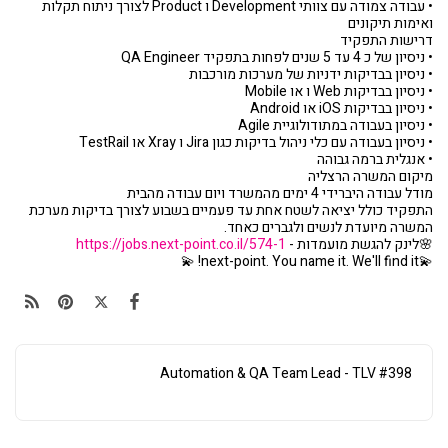
• עבודה צמודה עם צוותי Development ו Product לצורך ניתוח תקלות
ואימות תיקונים
דרישות התפקיד
• ניסיון של כ 4 עד 5 שנים לפחות בתפקיד QA Engineer
• ניסיון בבדיקות ידניות של מערכות מורכבות
• ניסיון בבדיקות Web ו או Mobile
• ניסיון בבדיקות iOS או Android
• ניסיון בעבודה במתודולוגיית Agile
• ניסיון בעבודה עם כלי ניהול בדיקות כגון Jira ו Xray או TestRail
• אנגלית ברמה גבוהה
מיקום המשרה הרצליה
מודל עבודה היברידי 4 ימים מהמשרד ויום עבודה מהבית
התפקיד כולל יציאה לשטח אחת עד פעמיים בשבוע לצורך בדיקות מערכת
המשרה מיועדת לנשים ולגברים כאחד.
🌸לינק להגשת מועמדות -
https://jobs.next-point.co.il/574-1
💫next-point. You name it. We'll find it! 💫
#398 Automation & QA Team Lead - TLV