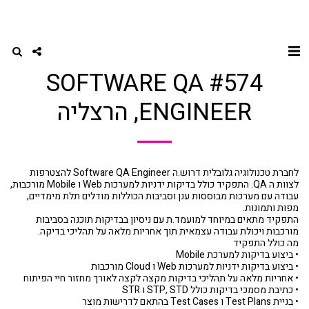
דף הבית
QA, DEVOPS
#574 Software QA Engineer, הרצליה
#574 SOFTWARE QA
ENGINEER, הרצליה
לחברת טכנולוגיה גלובלית דרוש.ה Software QA Engineer להצטרפות
לצוות ה QA. התפקיד כולל בדיקות ידניות למערכות Web ו Mobile מורכבות,
עבודה עם מערכות מבוססות ענן וסביבות הכוללות מודלים תלת מימדיים,
מפות ותמונות.
התפקיד מתאים במיוחד למועמד.ת עם ניסיון בבדיקות תוכנה בסביבות
מורכבות ויכולת עבודה עצמאית תוך אחריות מלאה על תהליכי בדיקה.
מה כולל התפקיד
• ביצוע בדיקות למערכת Mobile
• ביצוע בדיקות ידניות למערכות Web ו Cloud מורכבות
• אחריות מלאה על תהליכי בדיקות מקצה לקצה לאורך מחזור חיי הפיתוח
• כתיבת מסמכי בדיקות כולל STP, STD ו STR
• בניית Test Plans ו Test Cases בהתאם לדרישות מוצר