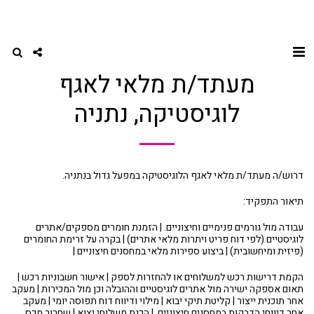
דף הבית
מחסנאות
מעתד/ת מלאי לאגף לוגיסטיקה, נתניה
מעתד/ת מלאי לאגף
לוגיסטיקה, נתניה
דרוש/ה מעתד/ת מלאי לאגף הלוגיסטיקה במפעל גדול בנתניה.
תיאור התפקיד:
עבודה מול גורמים פנימיים וחיצוניים. | הזמנת חומרים מספקים/אתרים
לוגיסטיים (לפי דוח פריט ויתרות מלאי אתרים) | בקרה על זרימת החומרים
(פיזית ומיחשובית) | ביצוע ספירות מלאי במחסנים חיצוניים |
הקמת דרישות רכש למשלוחים או להחזרות לספק | אישור חשבוניות רכש |
תאום אספקה ישירה מול אתרים לוגיסטיים וההובלה וכן מול המכירות | מעקב
אחר תוכנית ייצור | קליטת תיקי יבוא | מילוי ודיווח דוח תפוסה יומי | מעקב
אחר דיווחי הדבקות במחסנים חיצוניים. | הכנת משלוחי יצוא | שחרור מכס