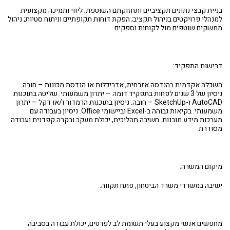
בניית קבצי נתונים תקציביים ותחזוקתם השוטפת; ליווי ותמיכה מקצועית
למנהלי פרויקטים בניהול תקציב; הפקת דוחות תקופתיים וניתוח סטיות; ניהול
ממשקים שוטפים מול לקוחות וספקים.
דרישות התפקיד:
השכלה אקדמית בהנדסה אזרחית, אדריכלות או הנדסת מכונות – חובה.
ניסיון של 3 שנים לפחות בתפקיד דומה – יתרון משמעותי. שליטה בתוכנות
AutoCAD ו-SketchUp – חובה. ניסיון בתוכנות הרמדור ו/או דקל – יתרון
משמעותי. בקיאות גבוהה ב-Excel וביישומי Office. ניסיון בעבודה עם
מערכות מידע מובנות. חשיבה תהליכית, יכולת מעקב ובקרה קפדנית ועבודה
מסודרת.
מיקום המשרה:
ישיבה במשרדי משרד הביטחון, פתח תקווה.
מחפשים אנשי מקצוע בעלי תשומת לב לפרטים, יכולת עבודה בסביבה