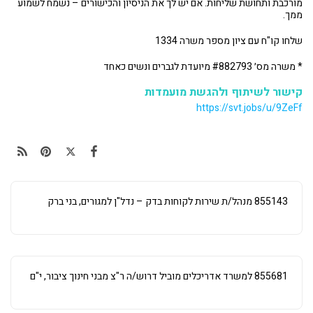
מורכבת ותחושת שליחות. אם יש לך את הניסיון והכישורים – נשמח לשמוע
ממך.
שלחו קו"ח עם ציון מספר משרה 1334
* משרה מס׳ #882793 מיועדת לגברים ונשים כאחד
קישור לשיתוף ולהגשת מועמדות
https://svt.jobs/u/9ZeFf
855143 מנהל/ת שירות לקוחות בדק – נדל"ן למגורים, בני ברק
855681 למשרד אדריכלים מוביל דרוש/ה ר"צ מבני חינוך ציבור, י"ם