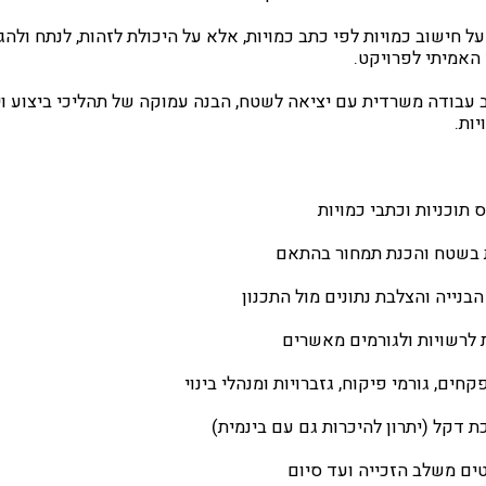
ל חישוב כמויות לפי כתב כמויות, אלא על היכולת לזהות, לנתח ולהג
האמיתי לפרויקט.
בודה משרדית עם יציאה לשטח, הבנה עמוקה של תהליכי ביצוע וי
ות.
 תוכניות וכתבי כמויות
ות בשטח והכנת תמחור בהתאם
בנייה והצלבת נתונים מול התכנון
 לרשויות ולגורמים מאשרים
ים, גורמי פיקוח, גזברויות ומנהלי בינוי
 דקל (יתרון להיכרות גם עם בינמית)
טים משלב הזכייה ועד סיום