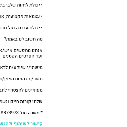
• יכולת לזהות שלבי ביצ
• עצמאות מקצועית, אחר
• יכולת עבודה מול גור
מה חשוב לנו באמת?
אנחנו מחפשים איש/אשת
ועד הפרטים הקטנים.
מישהו/י שיודע/ת לראו
חשב/ת כמויות מצוין/ת 
מעוניינים להצטרף לחבר
שלחו קורות חיים ונשמ
* משרה מס׳ #873973 מיועדת לגברים ונשים כאחד
קישור לשיתוף ולהגש