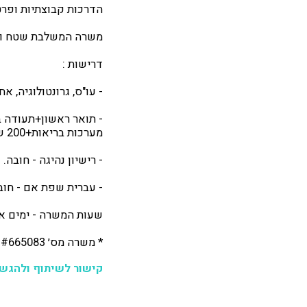
הדרכות קבוצתיות ופרט
משרה המשלבת שטח ו
דרישות :
- עו"ס, גרונטולוגיה, אח
- תואר ראשון+תעודה ב
מערכות בריאות+200 שעות התמחות בזיקנה - חובה.
- רישיון נהיגה - חובה.
- עברית שפת אם - חוב
שעות המשרה - ימים א'-ה', 8:00-16:30 שישי אחת לחודש 0
* משרה מס׳ #665083 מיועדת לגברים ונשים כאחד
קישור לשיתוף ולהגש