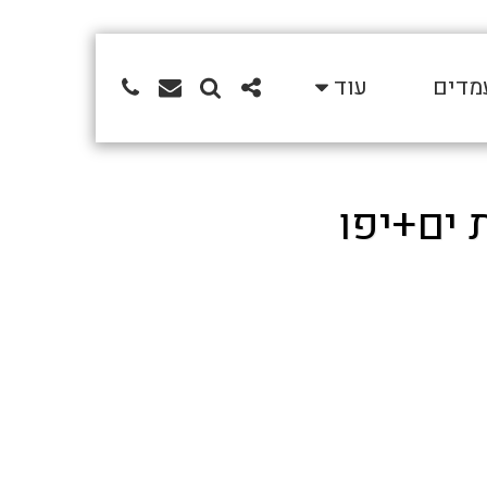
מדים
עוד
 ים+יפו