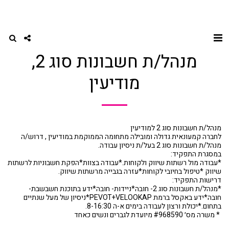
דף הבית
הנה"ח, חשבות שכר וגבייה
מנהל/ת חשבונות סוג 2, מודיעין
מנהל/ת חשבונות סוג 2,
מודיעין
מנהל/ת חשבונות סוג 2 למודיעין
לחברה קמעונאית גדולה ומובילה מתחומה הממוקמת במודיעין , דרוש/ה
מנהל/ת חשבונות סוג 2 בעל/ת ניסיון עבודה.
במסגרת התפקיד:
*עבודה מול רשתות שיווק ולקוחות.*עבודה בצוות*הפקת חשבוניות לרשתות
שיווק *טיפול בחיובי לקוחות*עזרה בגבייה מרשתות שיווק.
דרישות התפקיד:
*מנהל/ת חשבונות סוג 2- חובה*ניידות- חובה*ידע בתוכנת חשבשבת-
חובה*ידע באקסל ברמת PEVOT+VELOOKAP*ניסיון של מעל שנתיים
בתחום.*יכולת ורצון לעבודה בימים א-ה 8-16:30.
* משרה מס׳ #968590 מיועדת לגברים ונשים כאחד